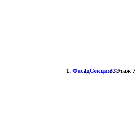
Фасад
Секция 3
Этаж 7