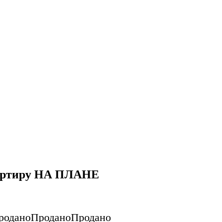
вартиру НА ПЛАНЕ
родано
Продано
Продано