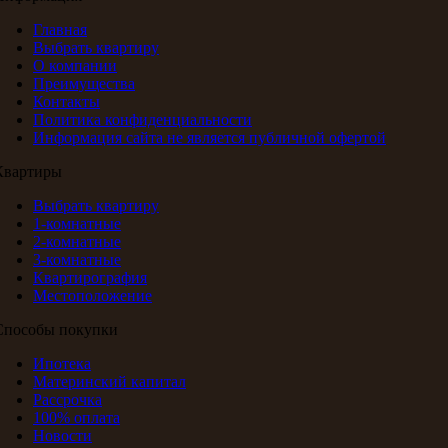
Главная
Выбрать квартиру
О компании
Преимущества
Контакты
Политика конфиденциальности
Информация сайта не является публичной офертой
Квартиры
Выбрать квартиру
1-комнатные
2-комнатные
3-комнатные
Квартирография
Местоположение
Способы покупки
Ипотека
Материнский капитал
Рассрочка
100% оплата
Новости