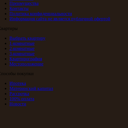
Преимущества
Контакты
Политика конфиденциальности
Информация сайта не является публичной офертой
Квартиры
Выбрать квартиру
1-комнатные
2-комнатные
3-комнатные
Квартирография
Местоположение
Способы покупки
Ипотека
Материнский капитал
Рассрочка
100% оплата
Новости